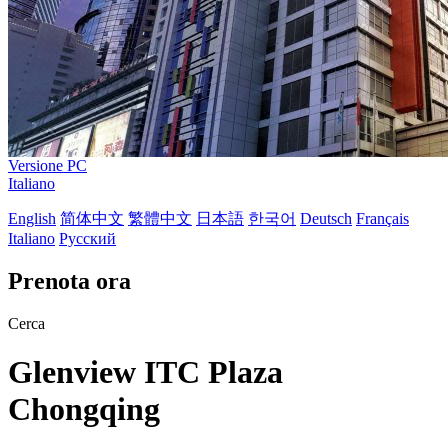
Versione PC
Italiano
English
简体中文
繁體中文
日本語
한국어
Deutsch
Français
Italiano
Русский
Prenota ora
Cerca
Glenview ITC Plaza
Chongqing