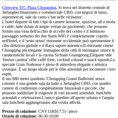
Glenview ITC Plaza Chongqing
, Si trova nel distretto centrale di
Jiefangbei finanziario e commerciale CBD, con negozi di lusso,
supermercati, sale da canto e bar nelle vicinanze.
L'hotel dispone di tutti i tipi di camere lussuose, spaziose, all a moda
e calde, tutte dotate di ampie vetrate da pavimento, che possono
fornire una vista dell'occhio di uccello del centro e il luminoso
paesaggio notturno dei due fiumi.WiFi è completamente coperto
nell'hotel, e il 'sesto senso' ristorante occidentale può sperimentare il
cibo delizioso globale e il Bayu sapore autentico;Il ristorante cinese
Chongqing più elegante 'immagine della città di montagna' unisce le
caratteristiche locali e la cucina Sichuan Guangdong;Elegante stile
'binrusi cantina' offre caffè forte, cocktail colorati e snack squisiti;La
speciale Gran Teahouse è piena di atmosfera elegante e artistica
ovunque. È un luogo ideale per le élite aziendali per incontrare i loro
ospiti.
Il suo 680 metro quadrato 'Chongqing Grand Ballroom' senza
colonne è una grande sala da ballo a Jiefangbei CBD, con quattro
camere di conferenze completamente funzionali e piccole, che
possono soddisfare le esigenze di vari incontri aziendali, banchetti
aziendali e celebrazioni.L'unico giardino all'aperto urbano e l'ampia
sala banchetti aggiungeranno alla vostra attività.
Prezzo di colazione
: CNY118($17.5) / piece
Orario di colazione
: 06:30-10:00